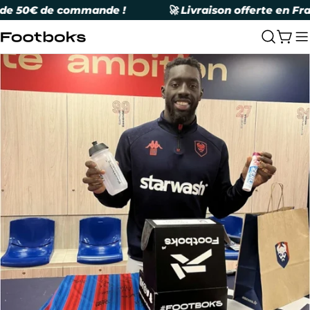
Skip
e 50€ de commande !
🚀 Livraison offerte en Fran
to
content
Cart