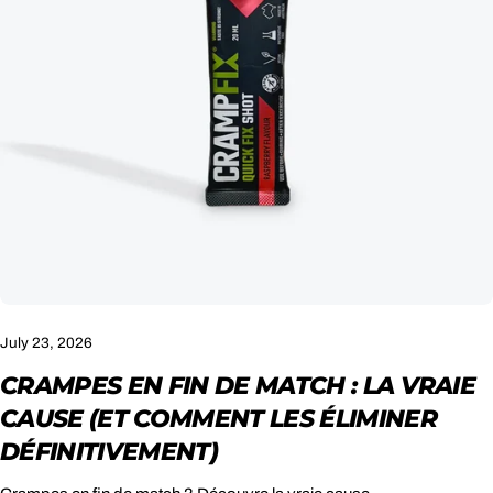
July 23, 2026
SHARE THIS ARTICLE
CRAMPES EN FIN DE MATCH : LA VRAIE
CAUSE (ET COMMENT LES ÉLIMINER
COPY
DÉFINITIVEMENT)
Share
Share
Pin
on
on
on