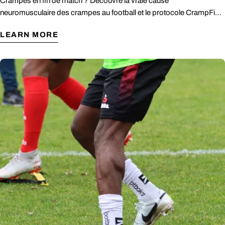
Crampes en fin de match ? Découvre la vraie cause
Facebook
X
Pinterest
neuromusculaire des crampes au football et le protocole CrampFix
pour les prévenir et les soigner en quelques secondes.
LEARN MORE