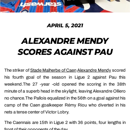
APRIL 5, 2021
ALEXANDRE MENDY
SCORES AGAINST PAU
The striker of
Stade Malherbe of Caen
Alexandre Mendy
scored
his fourth goal of the season in Ligue 2 against Pau this
weekend.The 27 -year -old opened the scoring in the 38th
minute of a superb head in the skylight, leaving Alexandre Olliero
no chance.The Pallois equalized in the 56th on a goal against his
camp of the Caen goalkeeper Rémy Riou who diverted in his
nets a tense center of Victor Lobry.
The Caennais are 15th in Ligue 2 with 36 points, four lengths in
front of their opponents of the day.