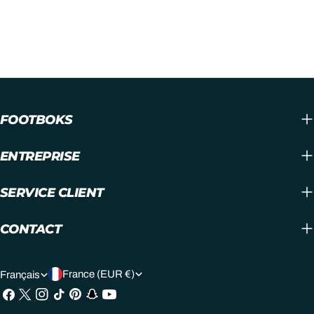
FOOTBOKS
ENTREPRISE
SERVICE CLIENT
CONTACT
P
L
France (EUR €)
Français
A
A
Facebook
X
Instagram
TIC
Pinterest
Snapchat
Youtube
(Twitter)
Tac