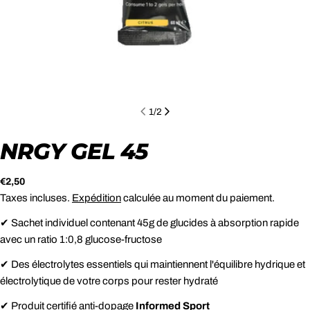
1
/
2
NRGY GEL 45
Prix
€2,50
Taxes incluses.
Expédition
calculée au moment du paiement.
habituel
✔ Sachet individuel contenant 45g de glucides à absorption rapide
avec un ratio 1:0,8 glucose-fructose
✔ Des électrolytes essentiels qui maintiennent l'équilibre hydrique et
électrolytique de votre corps pour rester hydraté
✔ Produit certifié anti-dopage
Informed Sport