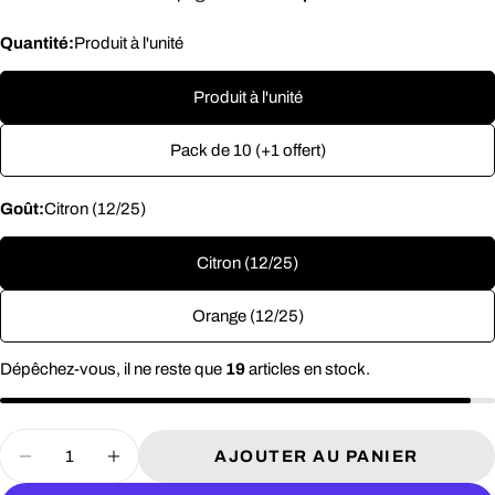
Quantité:
Produit à l'unité
Produit à l'unité
Pack de 10 (+1 offert)
Goût:
Citron (12/25)
Citron (12/25)
Orange (12/25)
Dépêchez-vous, il ne reste que
19
articles en stock.
Quantité
AJOUTER AU PANIER
DIMINUER LA QUANTITÉ POUR NRGY GE
AUGMENTER LA QUANTITÉ POUR