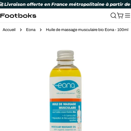
Aller
ivraison offerte en France métropolitaine à partir de 5
au
contenu
Panie
Accueil
Eona
Huile de massage musculaire bio Eona - 100ml
Passer
aux
informations
sur
le
produit
Ouvrir le média 0 en mode modal