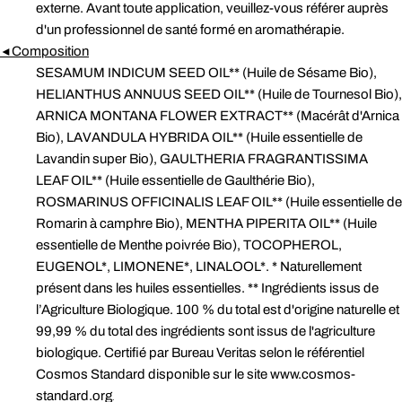
externe. Avant toute application, veuillez-vous référer auprès
d'un professionnel de santé formé en aromathérapie.
Composition
◄
SESAMUM INDICUM SEED OIL** (Huile de Sésame Bio),
HELIANTHUS ANNUUS SEED OIL** (Huile de Tournesol Bio),
ARNICA MONTANA FLOWER EXTRACT** (Macérât d'Arnica
Bio), LAVANDULA HYBRIDA OIL** (Huile essentielle de
Lavandin super Bio), GAULTHERIA FRAGRANTISSIMA
LEAF OIL** (Huile essentielle de Gaulthérie Bio),
ROSMARINUS OFFICINALIS LEAF OIL** (Huile essentielle de
Romarin à camphre Bio), MENTHA PIPERITA OIL** (Huile
essentielle de Menthe poivrée Bio), TOCOPHEROL,
EUGENOL*, LIMONENE*, LINALOOL*. * Naturellement
présent dans les huiles essentielles. ** Ingrédients issus de
l’Agriculture Biologique. 100 % du total est d'origine naturelle et
99,99 % du total des ingrédients sont issus de l'agriculture
biologique. Certifié par Bureau Veritas selon le référentiel
Cosmos Standard disponible sur le site www.cosmos-
standard.org
.