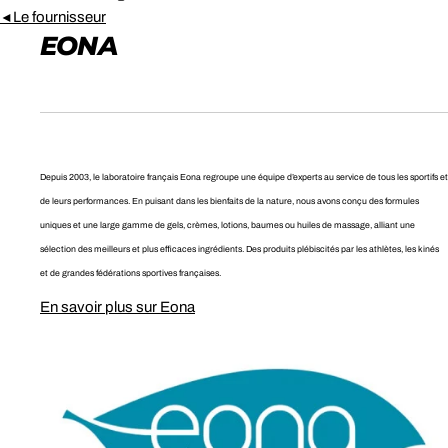
Le fournisseur
◄
EONA
Depuis 2003, le laboratoire français Eona regroupe une équipe d’experts au service de tous les sportifs et
de leurs performances. En puisant dans les bienfaits de la nature, nous avons conçu des formules
uniques et une large gamme de gels, crèmes, lotions, baumes ou huiles de massage, alliant une
sélection des meilleurs et plus efficaces ingrédients. Des produits plébiscités par les athlètes, les kinés
et de grandes fédérations sportives françaises.
En savoir plus sur Eona