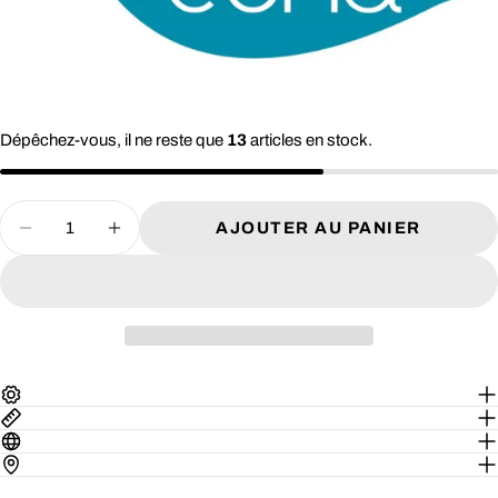
Dépêchez-vous, il ne reste que
13
articles en stock.
Quantité
AJOUTER AU PANIER
DIMINUER LA QUANTITÉ POUR HUILE DE
AUGMENTER LA QUANTITÉ POUR 